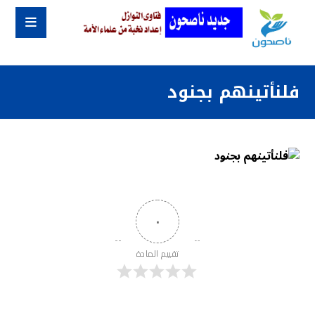
فلنأتينهم بجنود
٠
تقييم المادة