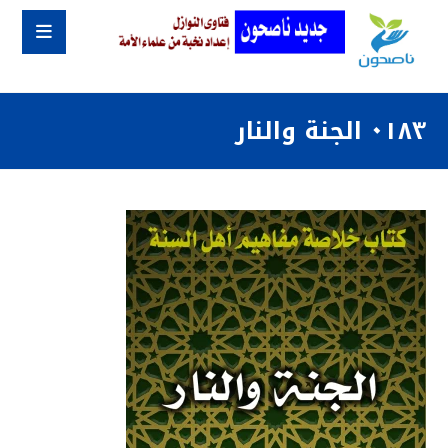
٠١٨٣ الجنة والنار