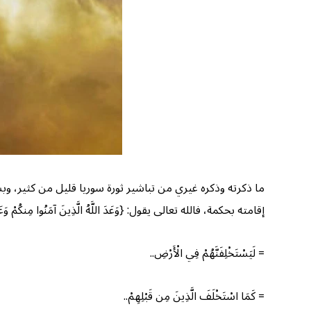
ما ذكرته وذكره غيري من تباشير ثورة سوريا قليل من كثير، وبشر
إقامته بحكمة، فالله تعالى يقول: {وَعَدَ اللَّهُ الَّذِينَ آمَنُوا مِنكُمْ وَعَم
= لَيَسْتَخْلِفَنَّهُمْ فِي الْأَرْضِ..
= كَمَا اسْتَخْلَفَ الَّذِينَ مِن قَبْلِهِمْ..