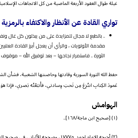
غيلة طوال العقود الأربعة الماضية من كل الاتجاهات الإسلامية
تواري القادة عن الأنظار والاكتفاء بالرمزية 
.. بالطبع لا مجال للمزايدة على من يبذلون كل غال ون
مقدمة الأولويات ، والرأي أن يعجل أبرز القادة العلنيي
الثورة .. فاستمرار نجاحها – بعد توفيق الله – موقوف عل
حفظ الله الثورة السورية وقادتها وحاضنتها الشعبية، فشأن الشام 
عَمودَ الكِتابِ انتُزِعَ مِن تَحتِ وِسادتي، فأَتبَعْتُه بَصري، فإذا هوَ نورٌ
الهوامش
(١) [صحيح ابن ماجة/١٦٨]..
(٢) أخرجه الإمام احمد. ١٧٧٧٥، وصححه الألباني في صحيح الترغيب ٣٠٩٢.