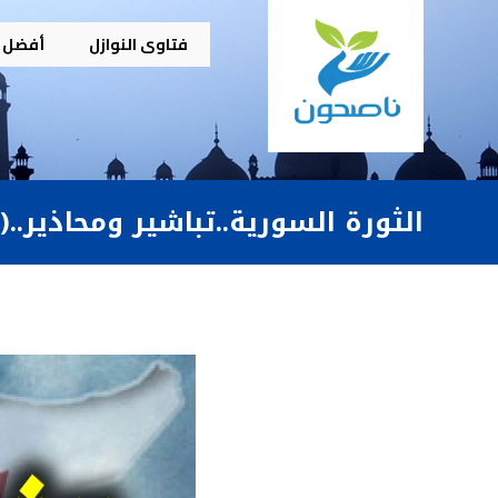
فتاوى النوازل
أفضل م
الثورة السورية..تباشير ومحاذير..(٢)