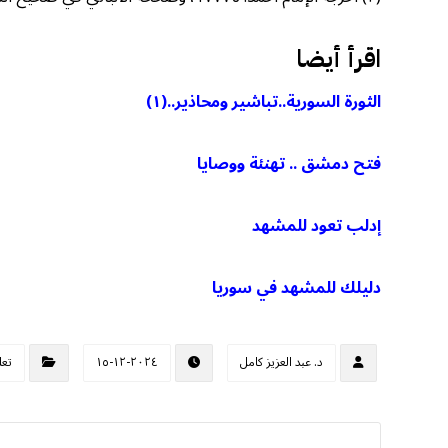
اقرأ أيضا
الثورة السورية..تباشير ومحاذير..(١)
فتح دمشق .. تهنئة ووصايا
إدلب تعود للمشهد
دليلك للمشهد في سوريا
د. عبد العزيز كامل
٢٠٢٤-١٢-١٥
تعل