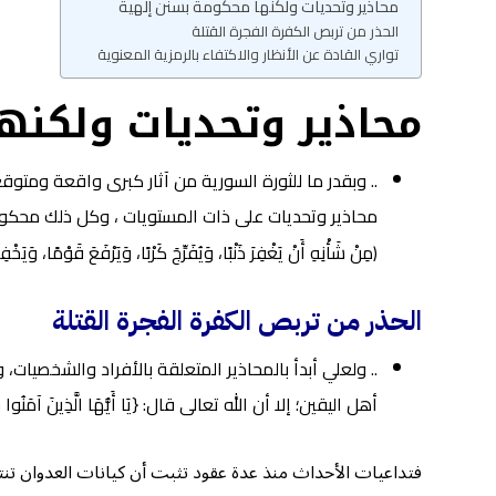
محاذير وتحديات ولكنها محكومة بسنن إلهية
الحذر من تربص الكفرة الفجرة القتلة
تواري القادة عن الأنظار والاكتفاء بالرمزية المعنوية
محاذير وتحديات
ولكنه
.. وبقدر ما للثورة السورية من آثار كبرى واقعة ومتو
(مِنْ شَأْنِهِ أَنْ يَغْفِرَ ذَنْبًا، وَيُفَرِّجَ كَرْبًا، وَيَرْفَعَ قَوْمًا، وَيَ
الحذر من تربص الكفرة الفجرة القتلة
.. ولعلي أبدأ بالمحاذير المتعلقة بالأفراد والشخصيات
أهل اليقين؛ إلا أن الله تعالى قال: {يَا أَيُّهَا الَّذِينَ آمَنُوا خُذُوا حِذْرَكُمْ} [النساء:٧١].. وما نراه في
فتداعيات الأحداث منذ عدة عقود تثبت أن كيانات العدوان تنت