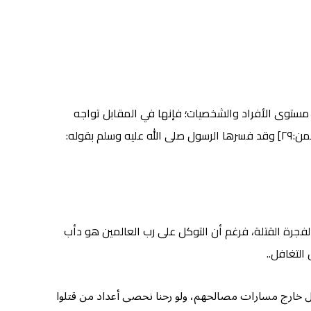
ى مستوى الأفراد والشخصيات؛ فإنها في المقابل تواجه
محاذير وتحديات على ذات المستويات ، وكل ذلك محكوم بسنن إلهية تسير وفق قول الله عز وجل: {كُلَّ يَوْمٍ هُوَ فِي شَأْنٍ} [الرحمن:٢٩] وقد فسرها الرسول صلى الله عليه وسلم بقوله:
الفجرة القتلة، فرغم أن التوكل على رب العالمين هو دأب
عيل خارج مسارات مصالحهم، ولو رحنا نحصى أعداد من قتلوا