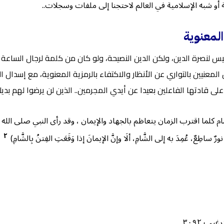
 أو شبه الإسلامية في العالم لاحتجنا إلى ملفات وسجلات..
المعنوية
فيس لنصرة الدين، ولكن الدين النصيحة، ولو كان من كلمة لرجال الساعة
ن المعنيين بالتواري عن الأنظار والاكتفاء بالرمزية المعنوية، مع إسدال 
ى قادتها الفاعلين بعيدا عن أيدي المجرمين.. الذين لن يرضوا لهم بديلا ع
كلما اقترب الزمان يتعاظم بالجهاد والإيمان ، وقد رأى النبي صلى الله عليه
٢
 ساطِعٌ، عُمِدَ به إلى الشَّامِ، ألَا وإنَّ الإيمانَ إذا وَقَعَتِ الفِتنُ بِالشَّامِ)