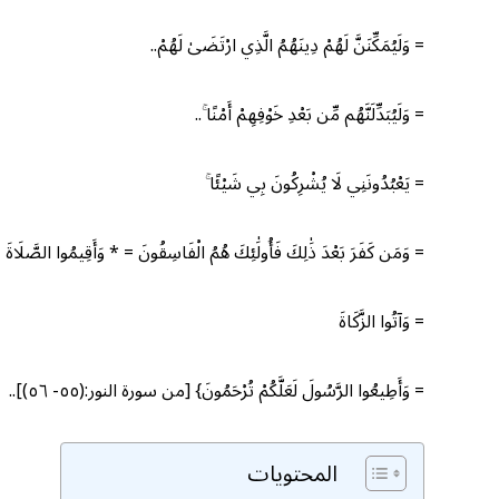
= وَلَيُمَكِّنَنَّ لَهُمْ دِينَهُمُ الَّذِي ارْتَضَىٰ لَهُمْ..
= وَلَيُبَدِّلَنَّهُم مِّن بَعْدِ خَوْفِهِمْ أَمْنًا ۚ..
= يَعْبُدُونَنِي لَا يُشْرِكُونَ بِي شَيْئًا ۚ
= وَمَن كَفَرَ بَعْدَ ذَٰلِكَ فَأُولَٰئِكَ هُمُ الْفَاسِقُونَ = * وَأَقِيمُوا الصَّلَاةَ
= وَآتُوا الزَّكَاةَ
= وَأَطِيعُوا الرَّسُولَ لَعَلَّكُمْ تُرْحَمُونَ} [من سورة النور:(٥٥- ٥٦)]..
المحتويات