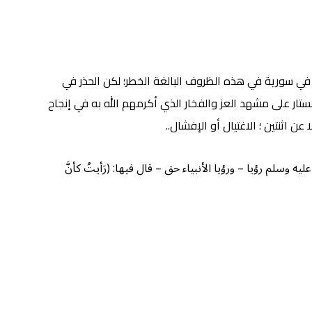
 في سورية في هذه الظروف البالغة الخطر؛ لكن الحذر في
الستار على مشهد العز والفخار الذي أكرمهم الله به في إنجاح
ن اثنتين ؛ الاغتيال أو الإفشال..
 وسلم رؤيا – ورؤيا الأنبياء حق – قال فيها: (رَأيتُ كأنَّ