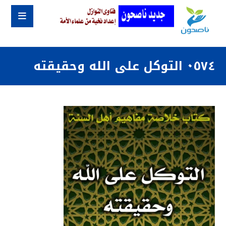
٠٥٧٤ التوكل على الله وحقيقته