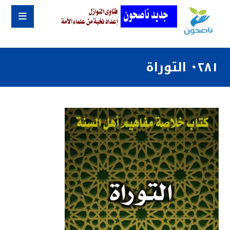
٠٢٨١ التوراة