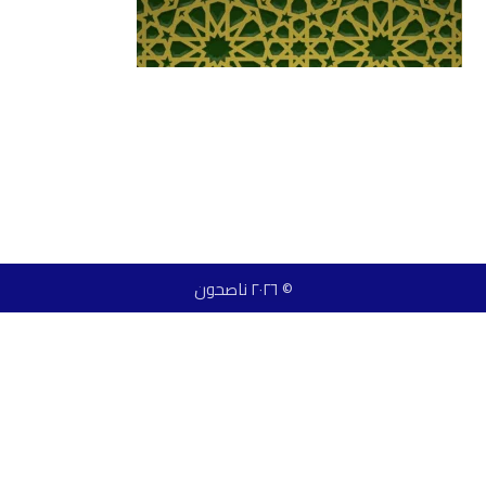
© ٢٠٢٦ ناصحون