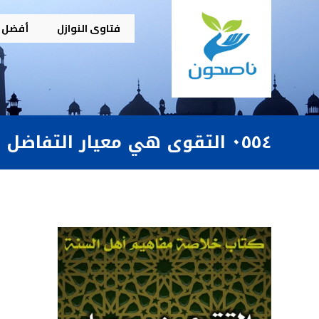
فتاوى النوازل
أفضل م
٠٥٥٤ التقوى هي معيار التفاضل وميزانه