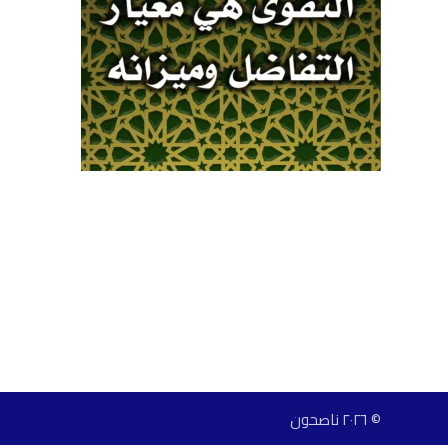
© ٢٠٢٦ ناصحون