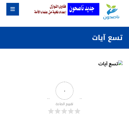
تسع آيات
٠
تقييم المادة