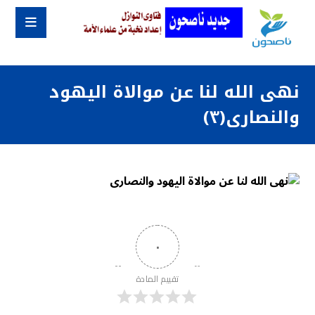
نهى الله لنا عن موالاة اليهود
والنصارى(٣)
٠
تقييم المادة