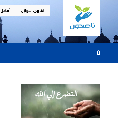
فتاوى النوازل
أفضل م
٥