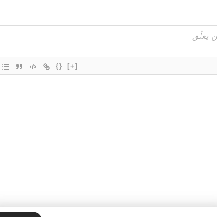
{}
[+]