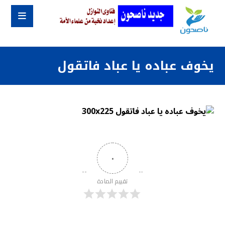
يخوف عباده يا عباد فاتقول
٠
تقييم المادة