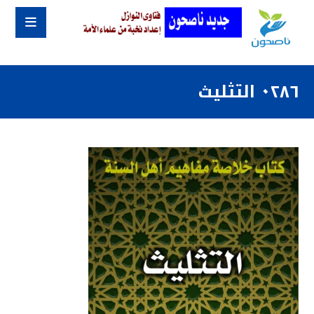
٠٢٨٦ التثليث