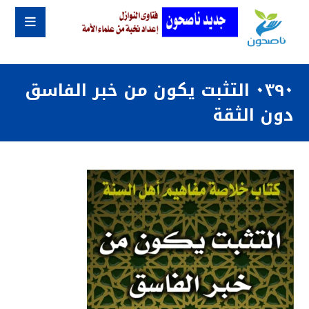
٠٣٩٠ التثبت يكون من خبر الفاسق
دون الثقة