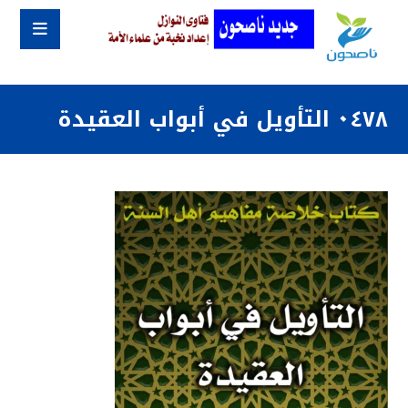
٠٤٧٨ التأويل في أبواب العقيدة