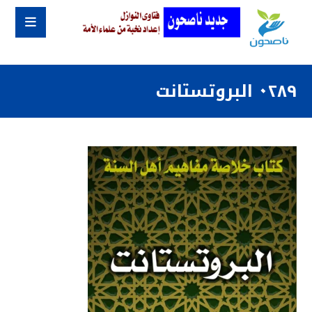
٠٢٨٩ البروتستانت