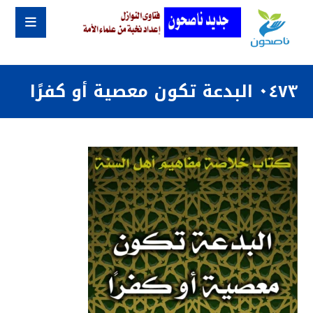
٠٤٧٣ البدعة تكون معصية أو كفرًا