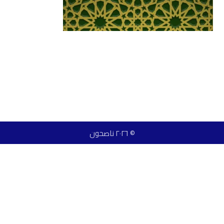
© ٢٠٢٦ ناصحون