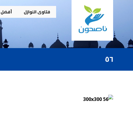
فتاوى النوازل
أفضل م
٥٦