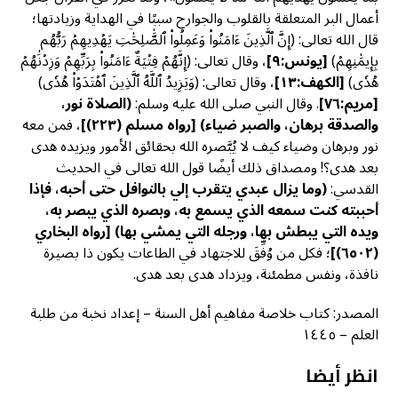
أعمال البر المتعلقة بالقلوب والجوارح سببًا في الهداية وزيادتها؛
قال الله تعالى: (إِنَّ ٱلَّذِينَ ءَامَنُواْ وَعَمِلُواْ ٱلصَّٰلِحَٰتِ يَهۡدِيهِمۡ رَبُّهُم
بِإِيمَٰنِهِمۡ)
[
يونس:٩]
، وقال تعالى: (إِنَّهُمۡ فِتۡيَةٌ ءَامَنُواْ بِرَبِّهِمۡ وَزِدۡنَٰهُمۡ
هُدٗى)
[
الكهف:١٣]
، وقال تعالى: (وَيَزِيدُ ٱللَّهُ ٱلَّذِينَ ٱهۡتَدَوۡاْ هُدٗى)
[
مريم:٧٦]
. وقال النبي صلى الله عليه وسلم:
(الصلاة نور،
والصدقة برهان، والصبر ضياء)
[
رواه مسلم (٢٢٣)]
، فمن معه
نور وبرهان وضياء كيف لا يُبَّصره الله بحقائق الأمور ويزيده هدى
بعد هدى؟! ومصداق ذلك أيضًا قول الله تعالى في الحديث
القدسي:
(وما يزال عبدي يتقرب إلي بالنوافل حتى أحبه، فإذا
أحببته كنت سمعه الذي يسمع به، وبصره الذي يبصر به،
ويده التي يبطش بها، ورجله التي يمشي بها)
[
رواه البخاري
(٦٥٠٢)]
؛ فكل من وُفِّقَ للاجتهاد في الطاعات يكون ذا بصيرة
نافذة، ونفس مطمئنة، ويزداد هدى بعد هدى.
المصدر: كتاب خلاصة مفاهيم أهل السنة – إعداد نخبة من طلبة
العلم – ١٤٤٥
انظر أيضا