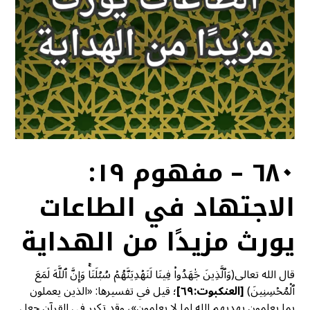
٦٨٠ – مفهوم ١٩:
الاجتهاد في الطاعات
يورث مزيدًا من الهداية
قال الله تعالى(وَٱلَّذِينَ جَٰهَدُواْ فِينَا لَنَهۡدِيَنَّهُمۡ سُبُلَنَاۚ وَإِنَّ ٱللَّهَ لَمَعَ
ٱلۡمُحۡسِنِينَ)
[
العنكبوت:٦٩]
؛ قيل في تفسيرها: «الذين يعملون
بما يعلمون يهديهم الله لما لا يعلمون»، وقد تكرر في القرآن جعل