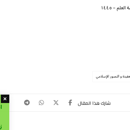
لم – ١٤٤٥
عقيدة و التصور الإسلامي
ا
ز