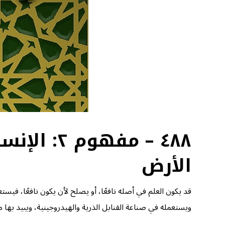
٤٨٨ – مف
الأرض
قد يكون العلم في أصله نافعًا، أو يصلح لأن يكون نافعًا، فيس
ويستعمله في صناعة القنابل الذرية والهيدروجينية، ويبيد بها 