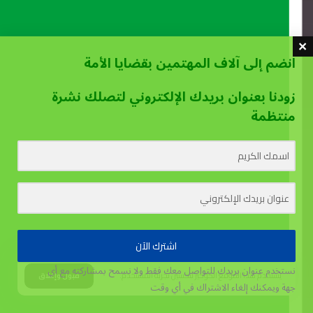
انضم إلى آلاف المهتمين بقضايا الأمة
زودنا بعنوان بريدك الإلكتروني لتصلك نشرة
منتظمة
اشترك الآن
نستخدم عنوان بريدك للتواصل معك فقط ولا نسمح بمشاركته مع أي
يستخدم هذا الموقع الكوكيز لتحسين تجربة المستخدم.
قبول وإغلاق
جهة
ويمكنك إلغاء الاشتراك في أي وقت