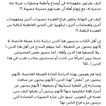
كيف يفرغون مفهوماته في أوضاع وأنظمة وتصوّرات غريبة عنه
مدمرة له، مع إيهام أهله أن عقيدتهم محترمة مصونة..؟!
كيف في النهاية يملئون فراغ العقيدة بتصورات أخرى ومفهومات
أخرى واهتمامات أخرى؛ ليجْهزوا على الجذور العاطفية الباقية من
العقيدة الباهتة..؟!
إن أهل الكتاب يدرسون هذا الدين دراسة جادة عميقة فاحصة، لا
لأنهم يبحثون عن الحقيقة ـ كما يتوهم السذج من أهل هذا الدين..!
ـ ولا ليُنصفوا هذا الدين وأهله ـ كما يتصور بعض المخدوعين
حينما يرون اعترافًا من باحث أو مستشرق بجانب طيب في هذا
الدين..! ـ كلا!
إنما هم يقومون بهذه الدراسة الجادة العميقة الفاحصة، لأنهم
يبحثون عن “مقتل” لهذا الدين..! لأنهم يبحثون عن منافذه
ومساربه إلى الفطرة ليسدّوها أو يميعوها..! لأنهم يبحثون عن
أسرار قوّته ليقاوموه منها! لأنهم يريدون أن يعرفوا كيف يبني
نفسه في النفوس، ليبنوا على غراره التصورات المضادة التي
يريدون ملء فراغ الناس بها!