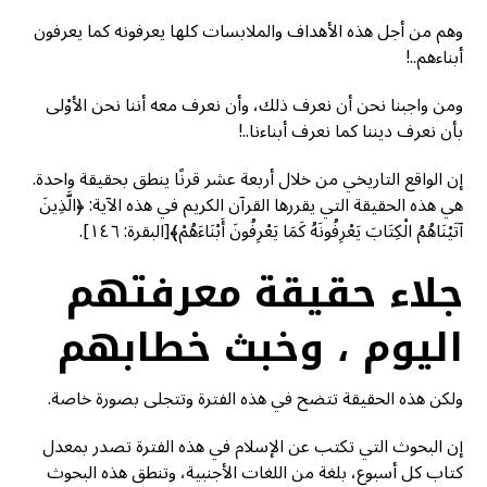
وهم من أجل هذه الأهداف والملابسات كلها يعرفونه كما يعرفون
أبناءهم..!
ومن واجبنا نحن أن نعرف ذلك، وأن نعرف معه أننا نحن الأوْلى
بأن نعرف ديننا كما نعرف أبناءنا..!
إن الواقع التاريخي من خلال أربعة عشر قرنًا ينطق بحقيقة واحدة.
هي هذه الحقيقة التي يقررها القرآن الكريم في هذه الآية: ﴿الَّذِينَ
آتَيْنَاهُمُ الْكِتَابَ يَعْرِفُونَهُ كَمَا يَعْرِفُونَ أَبْنَاءَهُمْ﴾[البقرة: ١٤٦].
جلاء حقيقة معرفتهم
اليوم ، وخبث خطابهم
ولكن هذه الحقيقة تتضح في هذه الفترة وتتجلى بصورة خاصة.
إن البحوث التي تكتب عن الإسلام في هذه الفترة تصدر بمعدل
كتاب كل أسبوع، بلغة من اللغات الأجنبية، وتنطق هذه البحوث