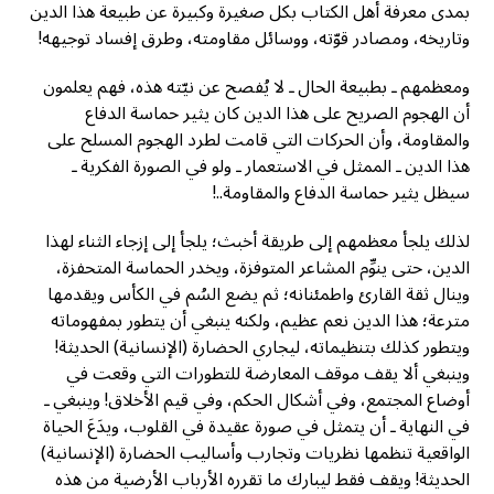
بمدى معرفة أهل الكتاب بكل صغيرة وكبيرة عن طبيعة هذا الدين
وتاريخه، ومصادر قوّته، ووسائل مقاومته، وطرق إفساد توجيهه!
ومعظمهم ـ بطبيعة الحال ـ لا يُفصح عن نيّته هذه، فهم يعلمون
أن الهجوم الصريح على هذا الدين كان يثير حماسة الدفاع
والمقاومة، وأن الحركات التي قامت لطرد الهجوم المسلح على
هذا الدين ـ الممثل في الاستعمار ـ ولو في الصورة الفكرية ـ
سيظل يثير حماسة الدفاع والمقاومة..!
لذلك يلجأ معظمهم إلى طريقة أخبث؛ يلجأ إلى إزجاء الثناء لهذا
الدين، حتى ينوِّم المشاعر المتوفزة، ويخدر الحماسة المتحفزة،
وينال ثقة القارئ واطمئنانه؛ ثم يضع السُم في الكأس ويقدمها
مترعة؛ هذا الدين نعم عظيم، ولكنه ينبغي أن يتطور بمفهوماته
ويتطور كذلك بتنظيماته، ليجاري الحضارة (الإنسانية) الحديثة!
وينبغي ألا يقف موقف المعارضة للتطورات التي وقعت في
أوضاع المجتمع، وفي أشكال الحكم، وفي قيم الأخلاق! وينبغي ـ
في النهاية ـ أن يتمثل في صورة عقيدة في القلوب، ويدَعَ الحياة
الواقعية تنظمها نظريات وتجارب وأساليب الحضارة (الإنسانية)
الحديثة! ويقف فقط ليبارك ما تقرره الأرباب الأرضية من هذه