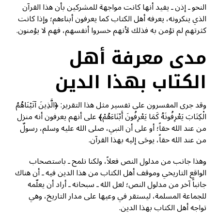
النحو ـ إذن ـ يفيد أنها كانت مواجهة للمشركين بأن هذا القرآن
الذي ينكرونه، يعرفه أهل الكتاب كما يعرفون أبناءهم؛ وإذا كانت
كثرتهم لم تؤمن به فذلك لأنهم خسروا أنفسهم، فهم لا يؤمنون.
مدى معرفة أهل
الكتاب بهذا الدين
وقد جرى المفسرون على تفسير مثل هذا التقرير: ﴿الَّذِينَ آتَيْنَاهُمُ
الْكِتَابَ يَعْرِفُونَهُ كَمَا يَعْرِفُونَ أَبْنَاءَهُمْ﴾ على أنهم يعرفون أنه منزل
من عند الله حقاً؛ أو على أن النبي، صلى الله عليه وسلم، رسولٌ
من عند الله حقاً، يوحَى إليه بهذا القرآن.
وهذا جانب من مدلول النص فعلاً، ولكنا نلمح ـ باستصحاب
الواقع التاريخي وموقف أهل الكتاب من هذا الدين فيه ـ أن هناك
جانباً آخر من مدلول النص؛ لعل الله ـ سبحانه ـ أراد أن يعلّمه
للجماعة المسلمة، ليستقر في وعيها على مدار التاريخ، وهي
تواجه أهل الكتاب بهذا الدين.