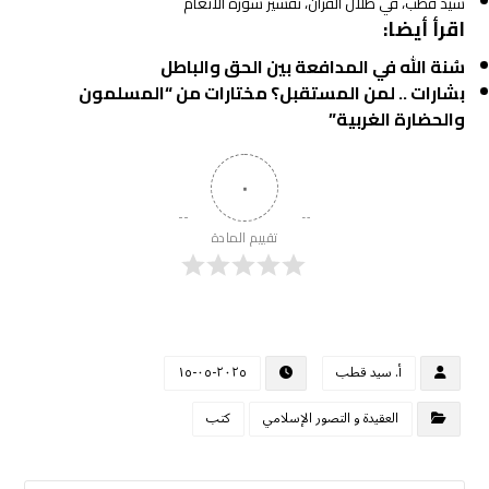
سيد قطب، في ظلال القرآن، تفسير سورة الأنعام
اقرأ أيضا:
سُنة الله في المدافعة بين الحق والباطل
بشارات .. لمن المستقبل؟ مختارات من “المسلمون
والحضارة الغربية”
٠
تقييم المادة
أ. سيد قطب
٢٠٢٥-٠٥-١٥
العقيدة و التصور الإسلامي
كتب