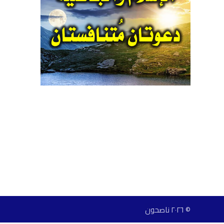
© ٢٠٢٦ ناصحون