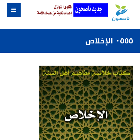
٠٥٥٥ الإخلاص