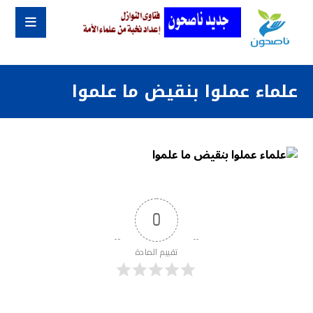
علماء عملوا بنقيض ما علموا
0
تقييم المادة