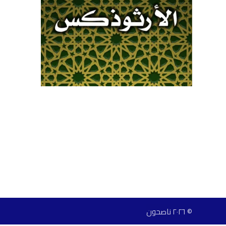
© ٢٠٢٦ ناصحون