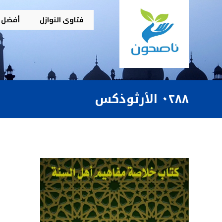
فتاوى النوازل
أفضل م
٠٢٨٨ الأرثوذكس