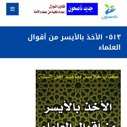
٠٥١٣ الأخذ بالأيسر من أقوال
العلماء