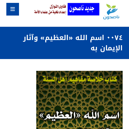
٠٠٧٤ اسم الله «العظيم» وآثار
الإيمان به