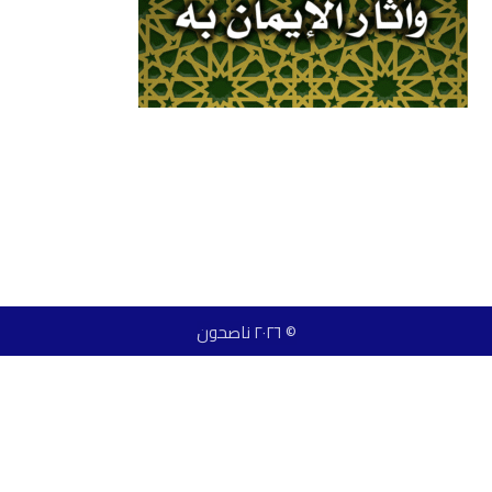
© ٢٠٢٦ ناصحون