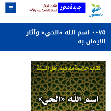
٠٠٧٥ اسم الله «الحي» وآثار
الإيمان به