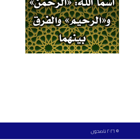
© ٢٠٢٦ ناصحون