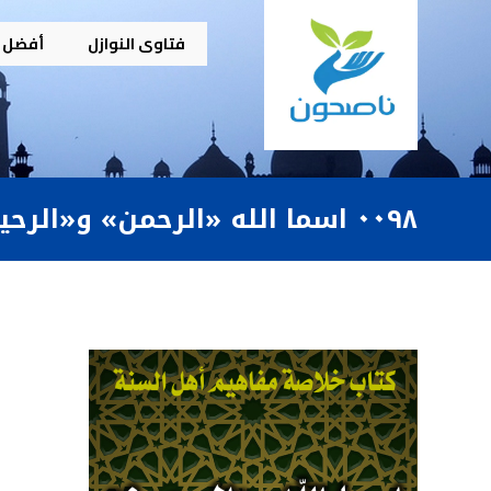
فتاوى النوازل
أفضل م
٠٠٩٨ اسما الله «الرحمن» و«الرحيم» والفرق بينهما