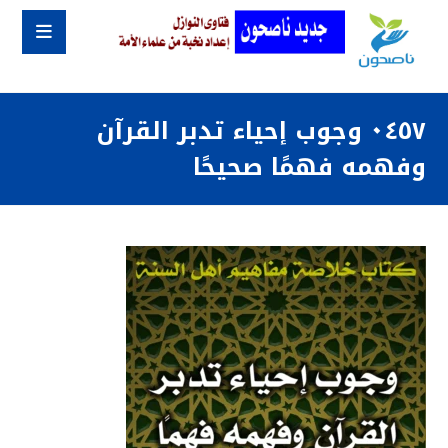
٠٤٥٧ وجوب إحياء تدبر القرآن
وفهمه فهمًا صحيحًا