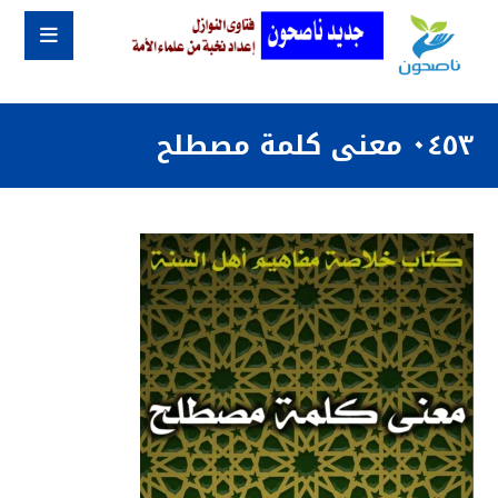
٠٤٥٣ معنى كلمة مصطلح