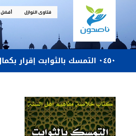
فتاوى النوازل
أفضل م
٠٤٥٠ التمسك بالثوابت إقرار بكمال الرب وجلاله وقصور الخلق