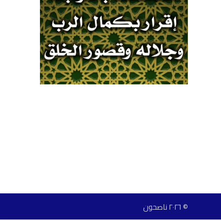
© ٢٠٢٦ ناصحون