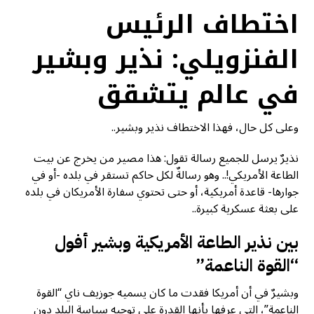
اختطاف الرئيس
الفنزويلي: نذير وبشير
في عالم يتشقق
وعلى كل حال، فهذا الاختطاف نذير وبشير..
نذيرٌ يرسل للجميع رسالة تقول: هذا مصير من يخرج عن بيت
الطاعة الأمريكي!.. وهو رسالةٌ لكل حاكم تستقر في بلده -أو في
جوارها- قاعدة أمريكية، أو حتى تحتوي سفارة الأمريكان في بلده
على بعثة عسكرية كبيرة..
بين نذير الطاعة الأمريكية وبشير أفول
“القوة الناعمة”
وبشيرٌ في أن أمريكا فقدت ما كان يسميه جوزيف ناي “القوة
الناعمة”، التي عرفها بأنها القدرة على توجيه سياسة البلد دون