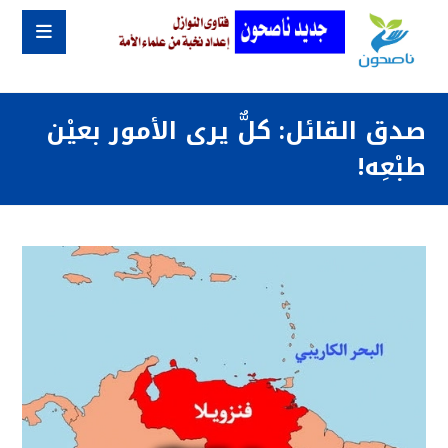
صدق القائل: كلٌّ يرى الأمور بعيْن
طبْعِه!