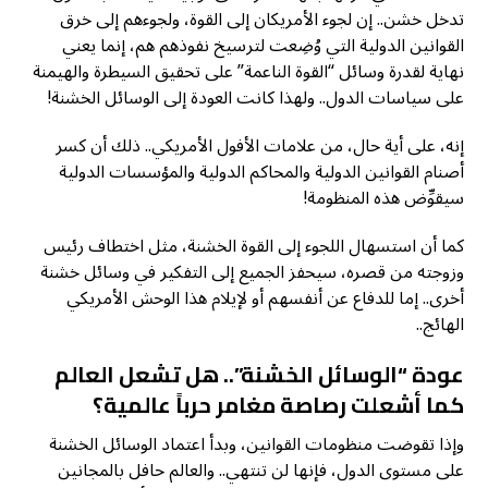
تدخل خشن.. إن لجوء الأمريكان إلى القوة، ولجوءهم إلى خرق
القوانين الدولية التي وُضِعت لترسيخ نفوذهم هم، إنما يعني
نهاية لقدرة وسائل “القوة الناعمة” على تحقيق السيطرة والهيمنة
على سياسات الدول.. ولهذا كانت العودة إلى الوسائل الخشنة!
إنه، على أية حال، من علامات الأفول الأمريكي.. ذلك أن كسر
أصنام القوانين الدولية والمحاكم الدولية والمؤسسات الدولية
سيقوِّض هذه المنظومة!
كما أن استسهال اللجوء إلى القوة الخشنة، مثل اختطاف رئيس
وزوجته من قصره، سيحفز الجميع إلى التفكير في وسائل خشنة
أخرى.. إما للدفاع عن أنفسهم أو لإيلام هذا الوحش الأمريكي
الهائج..
عودة “الوسائل الخشنة”.. هل تشعل العالم
كما أشعلت رصاصة مغامر حرباً عالمية؟
وإذا تقوضت منظومات القوانين، وبدأ اعتماد الوسائل الخشنة
على مستوى الدول، فإنها لن تنتهي.. والعالم حافل بالمجانين