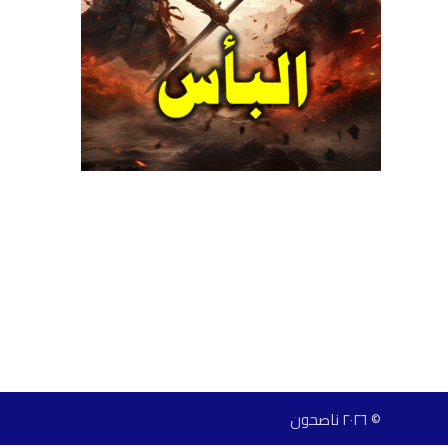
© ٢٠٢٦ ناصحون