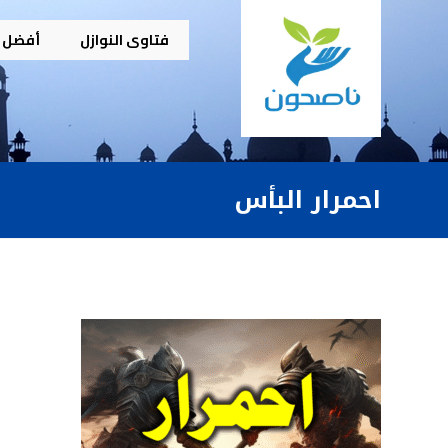
فتاوى النوازل
أفضل م
احمرار البأس