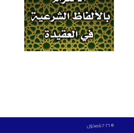
© ٢٠٢٦ ناصحون