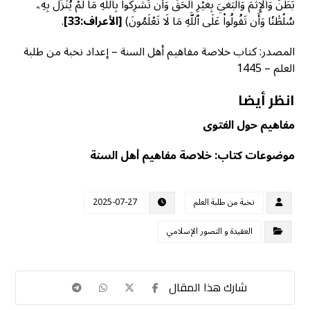
بَطَنَ وَٱلۡإِثۡمَ وَٱلۡبَغۡيَ بِغَيۡرِ ٱلۡحَقِّ وَأَن تُشۡرِكُواْ بِٱللَّهِ مَا لَمۡ يُنَزِّلۡ بِهِۦ
سُلۡطَٰنٗا وَأَن تَقُولُواْ عَلَى ٱللَّهِ مَا لَا تَعۡلَمُونَ)
[
الأعراف:33]
.
المصدر: كتاب خلاصة مفاهيم أهل السنة – إعداد نخبة من طلبة
العلم – 1445
انظر أيضا
مفاهيم حول الفتوى
موضوعات كتاب: خلاصة مفاهيم أهل السنة
نخبة من طلبة العلم
2025-07-27
العقيدة و التصور الإسلامي