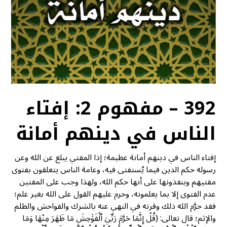
392 – مفهوم 2: إفتاء
الناس في دينهم أمانة
إفتاء الناس في دينهم أمانة عظيمة؛ إذا المفتي يبلغ عن الله وعن
رسوله حكم الدين فيما يُستفتى فيه، وعامة الناس يتعلقون بفتوى
مفتيهم وينفذونها على أنها حكم الله، ولهذا وجب على المفتين
عدم الفتوى إلا بما يعلمونه، وحرم عليهم القول على الله بغير علم؛
فقد حرَّم الله ذلك وقرنه في النهي عنه بالشرك والفواحش والظلم
والإثم؛ قال تعالى: (قُلۡ إِنَّمَا حَرَّمَ رَبِّيَ ٱلۡفَوَٰحِشَ مَا ظَهَرَ مِنۡهَا وَمَا