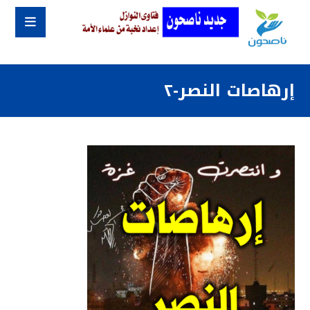
إرهاصات النصر-٢