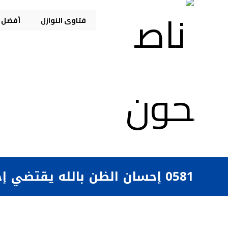
فتاوى النوازل
أفضل م
0581 إحسان الظن بالله يقتضي إحسان العمل