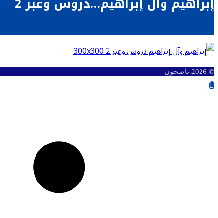
إبراهيم وآل إبراهيم…دروس وعبر 2
© 2026 ناصحون