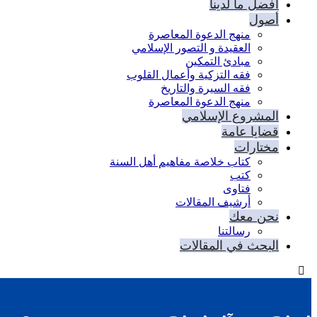
أفضل ما لدينا
أصول
منهج الدعوة المعاصرة
العقيدة و التصور الإسلامي
مبادئ التمكين
فقه التزكية وأعمال القلوب
فقه السيرة والتاريخ
منهج الدعوة المعاصرة
المشروع الإسلامي
قضايا عامة
مختارات
كتاب خلاصة مفاهيم أهل السنة
كتب
فتاوى
أرشيف المقالات
نحن معك
رسالتنا
البحث في المقالات