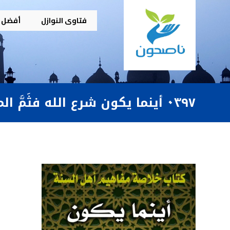
فتاوى النوازل
أفضل م
٠٣٩٧ أينما يكون شرع الله فثَمَّ المصلحة