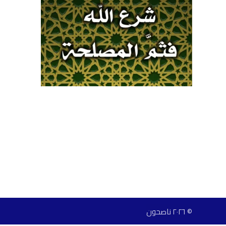
© ٢٠٢٦ ناصحون