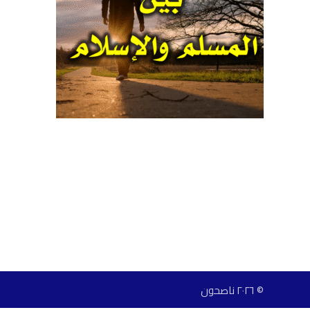
© ٢٠٢٦ ناصحون