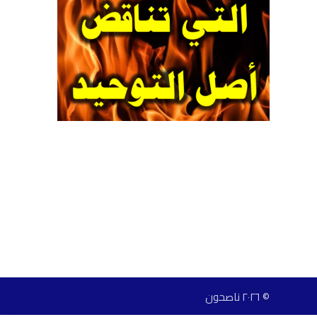
© ٢٠٢٦ ناصحون