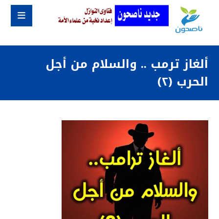
ألغاز ترمب .. والسلام من أجل
الحرب (٢)