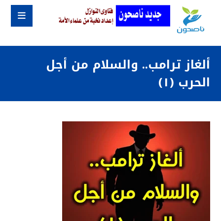
ألغاز ترامب.. والسلام من أجل
الحرب (١)