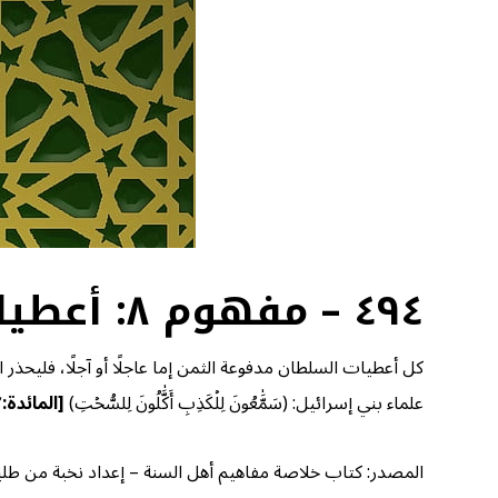
٤٩٤ – مفهوم ٨: أعطيات السلطان مدفوعة الثمن
كل أعطيات السلطان مدفوعة الثمن إما عاجلًا أو آجلًا، فليحذ
علماء بني إسرائيل: (سَمَّٰعُونَ لِلۡكَذِبِ أَكَّٰلُونَ لِلسُّحۡتِ)
[
المائدة:٤٢]
المصدر: كتاب خلاصة مفاهيم أهل السنة – إعداد نخبة من طلبة الع