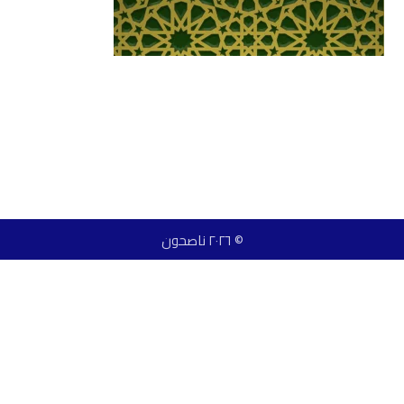
© ٢٠٢٦ ناصحون