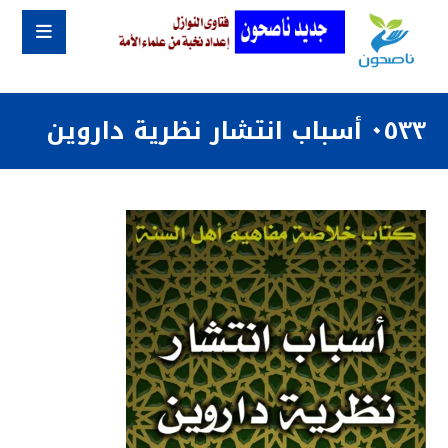
٠٥٣٣ أسباب انتشار نظرية داروين