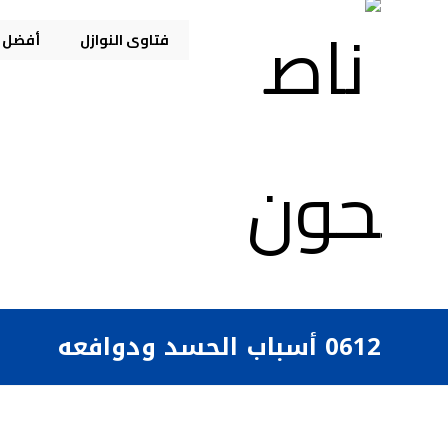
فتاوى النوازل
أفضل م
0612 أسباب الحسد ودوافعه