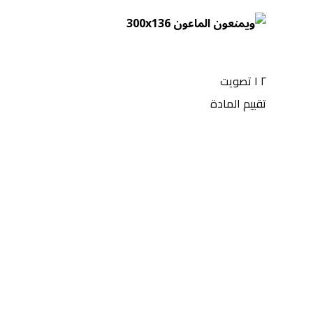
٢
١
تصويت
تقييم المادة