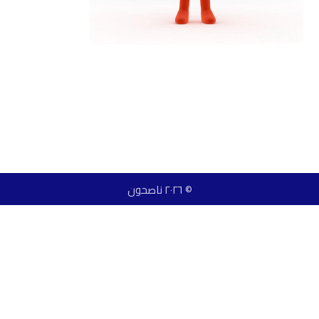
© ٢٠٢٦ ناصحون