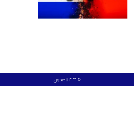
© ٢٠٢٦ ناصحون