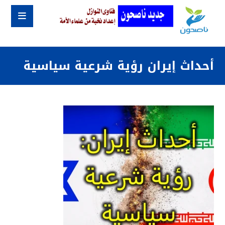
‏أحداث إيران رؤية شرعية سياسية