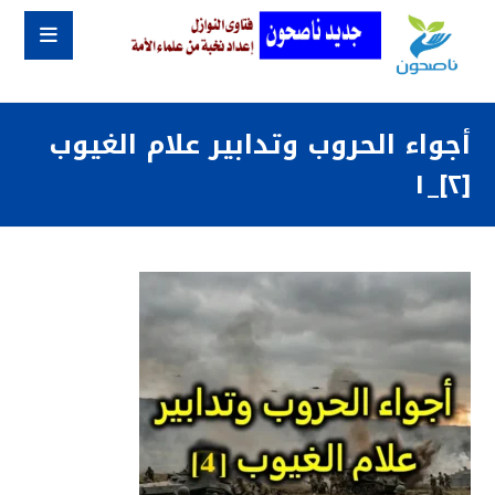
أجواء الحروب وتدابير علام الغيوب
[٢]_١